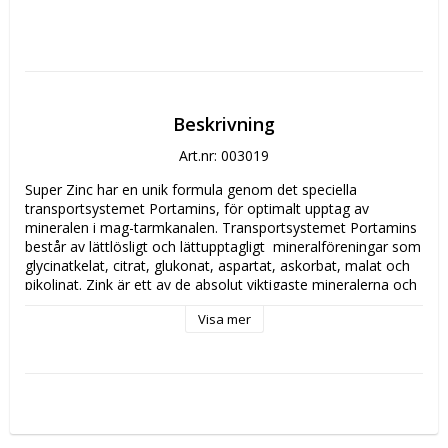
Beskrivning
Art.nr: 003019
Super Zinc har en unik formula genom det speciella 
transportsystemet Portamins, för optimalt upptag av 
mineralen i mag-tarmkanalen. Transportsystemet Portamins 
består av lättlösligt och lättupptagligt  mineralföreningar som 
glycinatkelat, citrat, glukonat, aspartat, askorbat, malat och 
pikolinat. Zink är ett av de absolut viktigaste mineralerna och 
medverkar i många olika kemiska processer i kroppen. Har 
Visa mer
betydelse för normal syra-basbalans, DNA-syntes, 
proteinsyntes och omsättning av fettsyror. Zink bidrar till 
immunsystemets normala funktion, till normal fertilitet, 
reproduktion och kognitiv förmåga. Zink bidrar till att 
bibehålla normalt hår, normal hud och synförmåga. Super 
Zinc 25 mg i tablettform innehåller även gurkmejaextrakt 
med aktivt curcumin.
