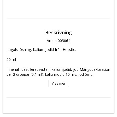
Beskrivning
Art.nr: 003064
Lugols lösning, Kalium Jodid från Holistic.

50 ml

Innehåll: destillerat vatten, kaliumjodid, jod Mängddeklaration 
per 2 droppar (0,1 ml): kaliumjodid 10 mg, jod 5mg

Visa mer
Vid användning av vuxna utvärtes bruk: 2-4 droppar (0,1-0,2 
ml) gnides direkt på huden, annars enligt rekommendation. 

Rekommenderad dos bör ej överskridas.

Personer med överfunktion på sköldkörteln bör inte ta denna 
produkt! 
