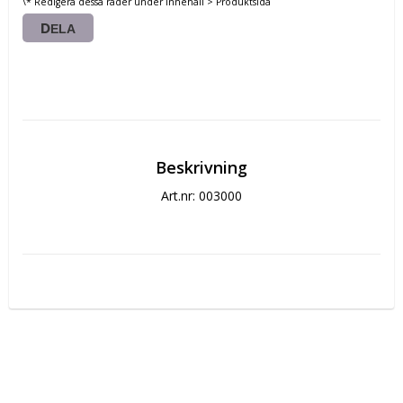
\* Redigera dessa rader under Innehåll > Produktsida
DELA
Beskrivning
Art.nr: 003000