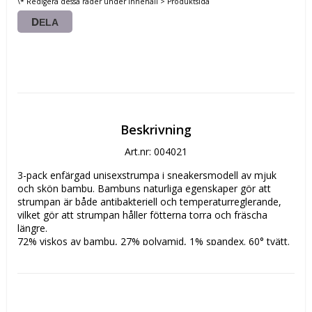
\* Redigera dessa rader under Innehåll > Produktsida
DELA
Beskrivning
Art.nr: 004021
3-pack enfärgad unisexstrumpa i sneakersmodell av mjuk 
och skön bambu. Bambuns naturliga egenskaper gör att 
strumpan är både antibakteriell och temperaturreglerande, 
vilket gör att strumpan håller fötterna torra och fräscha 
längre.

72% viskos av bambu, 27% polyamid, 1% spandex. 60° tvätt.