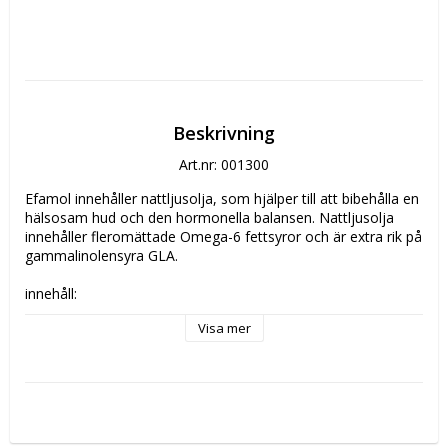
Beskrivning
Art.nr: 001300
Efamol innehåller nattljusolja, som hjälper till att bibehålla en 
hälsosam hud och den hormonella balansen. Nattljusolja 
innehåller fleromättade Omega-6 fettsyror och är extra rik på 
gammalinolensyra GLA.

innehåll:

Efamol Rigel nattljusolja, kapselhölje (animaliskt 
Visa mer
gelatin/nötkreatur,glycerin), vitamin E (dl-alfa-
tokoferylacetat). Varje kapsel innehåller 1000 mg nattljusolja, 
varav 755 mg utgörs av omega-6 fettsyror. Av detta är 115 
mg GLA.

Rekommenderad dos:

Vuxna och barn från 8 år: 3 kapslar dagligen de första 12 