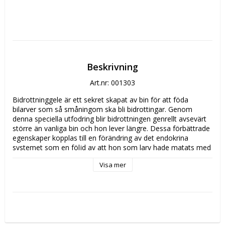
Beskrivning
Art.nr: 001303
Bidrottninggele är ett sekret skapat av bin för att föda 
bilarver som så småningom ska bli bidrottingar. Genom 
denna speciella utfodring blir bidrottningen genrellt avsevärt 
större än vanliga bin och hon lever längre. Dessa förbättrade 
egenskaper kopplas till en förändring av det endokrina 
systemet som en följd av att hon som larv hade matats med 
mycket bidrottninggelé.

Visa mer
Bidrottninggelé innehåller nyttiga näringsämnen däribland 
naturligt kollagen som är ett ämne som det finns mycket av i 
kroppen.

Innehåll:

Sojaolja, gelatin (från nöt), bidrottninggelé, glycerin, lecithin, 
vatten, gult bivax, silicagel. Varje kapsel innehåller 67 mg 