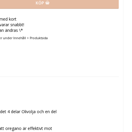
KÖP
 med kort
svarar snabbt!
an ändras \*
er under Innehåll > Produktsida
t 4 delar Olivolja och en del 
tt oregano är effektivt mot 