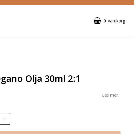
0
Varukorg
egano Olja 30ml 2:1
Läs mer...
+