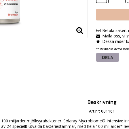
Betala säkert
Maila oss, vi 
Dessa rader k
\* Redigera dessa rad
DELA
Beskrivning
Art.nr: 001161
100 miljarder mjölksyrabakterier. Solaray Mycrobiome® Intensive inn
av 24 speciellt utvalda bakteriestammar, med hela 100 miljarder* lev