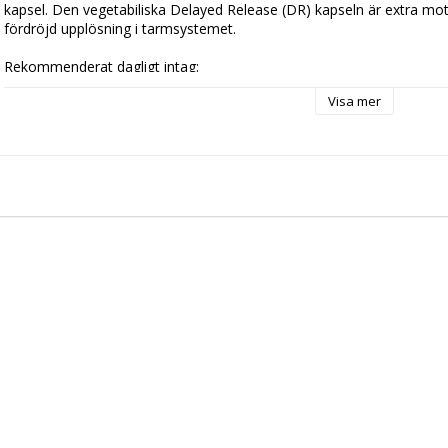
kapsel. Den vegetabiliska Delayed Release (DR) kapseln är extra mo
fördröjd upplösning i tarmsystemet.

Rekommenderat dagligt intag:

1 kapsel mellan måltider, före sänggående eller senast 30 minuter för
Visa mer
Innehåll per dagligt intag:

1 kapsel innehåller 500 mg Urgent Care complex med 100 miljarder* 
från 24 bakteriestammar:

L. plantarum, L. delbrueckii, L. kefiri, B. infantis, L. paracasei L. brevis 
salivarius, B. lactis, S. thermophilus, L. rhamnosus, L. helveticus, B. bifi
fermentum, B. breve, Lc. lactis, L. bulgaricus, L. gasseri, B. longum, L
*100 miljarder (100x109) CFU. CFU = antal bakterier

Ingredienser:

Urgent Care complex (Lactobacillus plantarum VPro10, Lactobacillus p
VK2, Lactobacillus lactis VPro17, Bifidobacterium bifidum VPro51, Bi
Bifidobacterium longum VPro54, Bifidobacterium infantis VPro53, La
Lactobacillus casei VPro30, Lactobacillus bulgaricus VPro12, Lactobac
Enterococcus faecium VPro21, Lactobacillus brevis VPro18, Streptoc
Pediococcus acidilactici VPro29, Lactobacillus salivarius VPro15, Lact
Lactobacillus fermentum VPro14, Lactobacillus gasseri VPro16, Lactoba
acidophilus VK3, Lactococcus lactis VPro42, Lactococcus cremoris VPro4