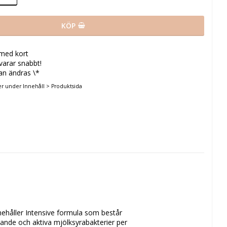
KÖP
 med kort
svarar snabbt!
an ändras \*
er under Innehåll > Produktsida
ehåller Intensive formula som består 
ande och aktiva mjölksyrabakterier per 