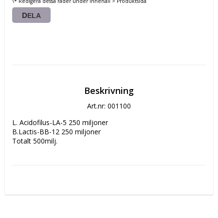
\* Redigera dessa rader under Innehåll > Produktsida
DELA
Beskrivning
Art.nr: 001100
L. Acidofilus-LA-5 250 miljoner

B.Lactis-BB-12 250 miljoner

Totalt 500milj.