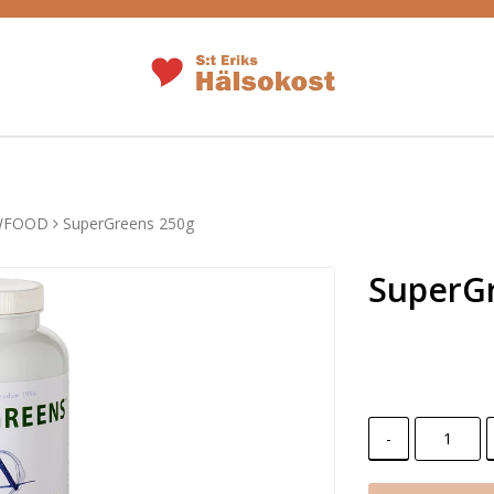
AWFOOD
SuperGreens 250g
SuperG
-