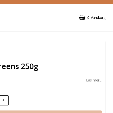
0
Varukorg
reens 250g
Läs mer...
+