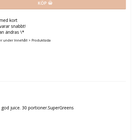
KÖP
 med kort
svarar snabbt!
an ändras \*
er under Innehåll > Produktsida
 god juice. 30 portioner.SuperGreens
