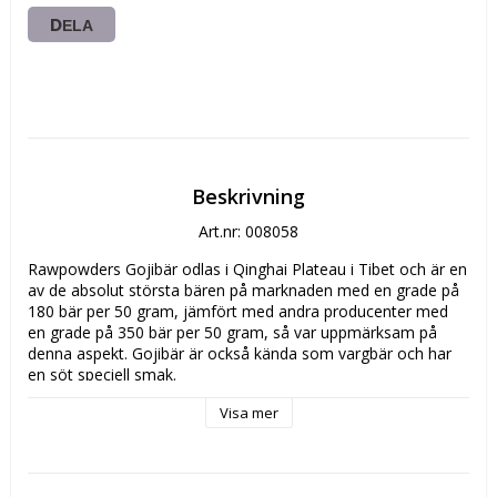
DELA
Beskrivning
Art.nr: 008058
Rawpowders Gojibär odlas i Qinghai Plateau i Tibet och är en 
av de absolut största bären på marknaden med en grade på 
180 bär per 50 gram, jämfört med andra producenter med 
en grade på 350 bär per 50 gram, så var uppmärksam på 
denna aspekt. Gojibär är också kända som vargbär och har 
en söt speciell smak.

Visa mer
På senare år har människor över hela världen upptäckt 
många fördelar med gojibäret. I juli 2006 i Time Magazine 
kallades goji bäret för "Breakout Superfruit of the Year". 
Dess popularitet och konsumtionen har ökat hela tiden i 