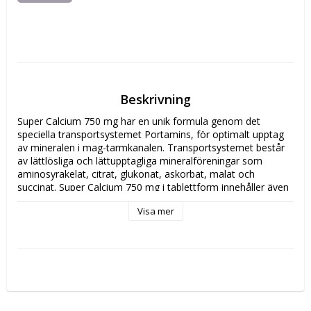
Beskrivning
Super Calcium 750 mg har en unik formula genom det 
speciella transportsystemet Portamins, för optimalt upptag 
av mineralen i mag-tarmkanalen. Transportsystemet består 
av lättlösliga och lättupptagliga mineralföreningar som 
aminosyrakelat, citrat, glukonat, askorbat, malat och 
succinat. Super Calcium 750 mg i tablettform innehåller även 
gurkmejaextrakt med aktivt curcumin. Även Vitamin D och K 
Visa mer
ingår i formulan. Kalcium bidrar till att bibehålla normal 
benstomme, muskelfunktion och energiomsättning samt till 
matsmältningsenzymernas normala funktion.

Innehåll: 100 st tabletter.

Super Calcium 750mg tabl.
