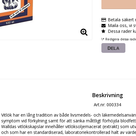
Betala säkert
Maila oss, vi 
Dessa rader k
\* Redigera dessa rad
DELA
Beskrivning
Art.nr: 000334
Vitlök har en lång tradition av både livsmedels- och läkemedelsanvänd
symptom vid förkylning samt för att sänka måttligt förhöjda blodfett
Walldas vitlökskapslar innehåller vitlöksoljemacerat (extrakt) som utvi
och som har en standardiserad, laboratoriekontrollerad halt av värdef