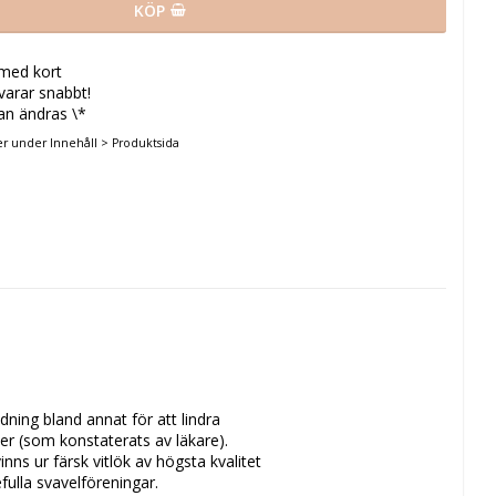
KÖP
 med kort
svarar snabbt!
an ändras \*
er under Innehåll > Produktsida
ning bland annat för att lindra 
er (som konstaterats av läkare). 
nns ur färsk vitlök av högsta kvalitet 
ulla svavelföreningar.
