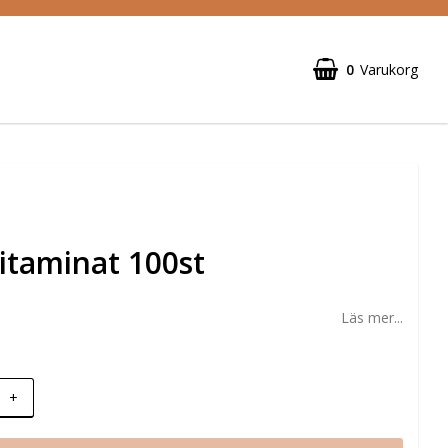
0
Varukorg
vitaminat 100st
Läs mer...
+